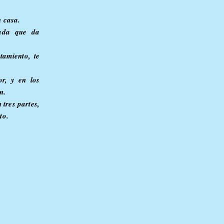
 casa.
ada que da
tamiento, te
or, y en los
n.
tres partes,
to.