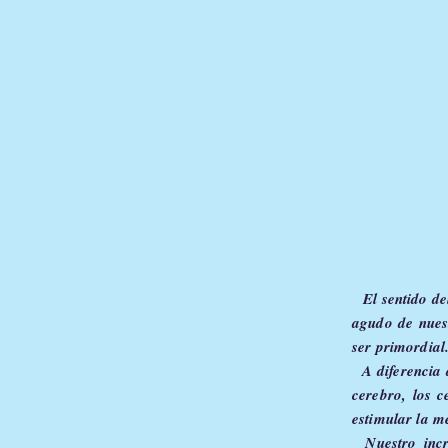
El sentido de
agudo de nuest
ser primordial
A diferencia d
cerebro, los c
estimular la m
Nuestro
inc