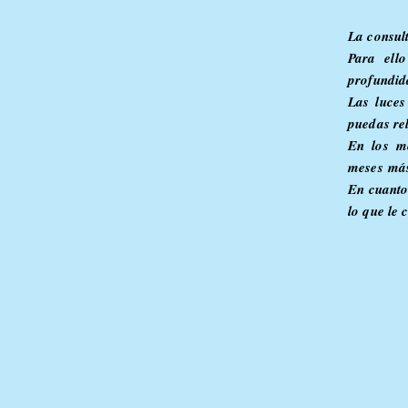
La consul
Para ell
profundid
Las luce
puedas rel
En los me
meses
más
En cuanto
lo que le 