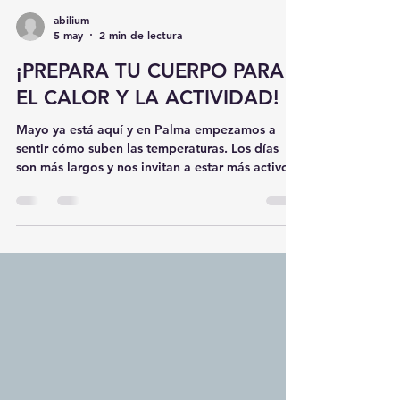
abilium
5 may
2 min de lectura
¡PREPARA TU CUERPO PARA
EL CALOR Y LA ACTIVIDAD!
Mayo ya está aquí y en Palma empezamos a
sentir cómo suben las temperaturas. Los días
son más largos y nos invitan a estar más activos:
paseos por el Born, rutas por la Tramuntana o
simplemente disfrutar del sol. Sin embargo, este
cambio de ritmo también puede traernos
molestias comunes. Cuando el calor pesa más
de la cuenta Es muy frecuente notar pesadez en
las piernas o hinchazón, una señal de que
nuestra circulación necesita un impulso.
Además, al movernos más tras el invi