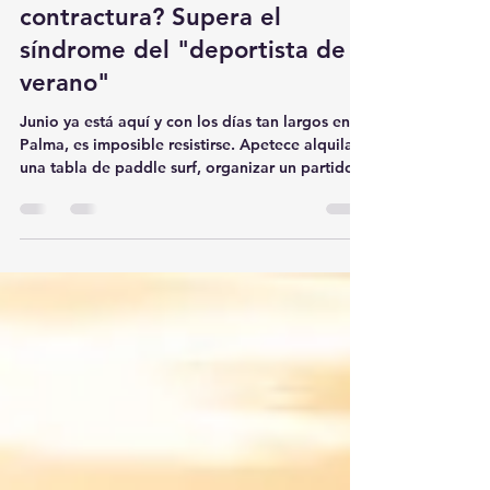
contractura? Supera el
síndrome del "deportista de
verano"
Junio ya está aquí y con los días tan largos en
Palma, es imposible resistirse. Apetece alquilar
una tabla de paddle surf, organizar un partido
de vóley en la playa o hacer esa ruta por la
Tramuntana que llevas meses posponiendo.
Pero cuando pasamos de la rutina habitual a la
acción intensa de forma repentina, el cuerpo
avisa. Es lo que llamamos el síndrome del
"deportista de verano", y casi siempre viene
acompañado de un dolor agudo que frena tus
planes: la temida contractur