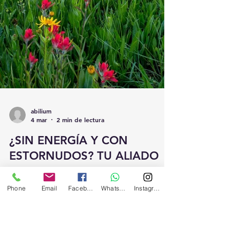
abilium
4 mar
2 min de lectura
¿SIN ENERGÍA Y CON
Phone
Email
Facebook
Whatsapp
Instagram
ESTORNUDOS? TU ALIADO
PARA DISFRUTAR DE LA