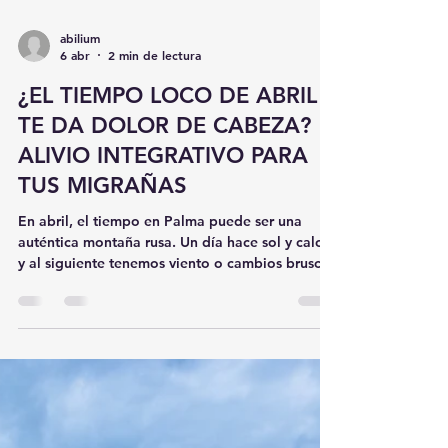
abilium
6 abr
2 min de lectura
¿EL TIEMPO LOCO DE ABRIL
TE DA DOLOR DE CABEZA?
ALIVIO INTEGRATIVO PARA
TUS MIGRAÑAS
En abril, el tiempo en Palma puede ser una
auténtica montaña rusa. Un día hace sol y calor,
y al siguiente tenemos viento o cambios bruscos
en la presión atmosférica. Si notas que con
estos altibajos tu cabeza empieza a palpitar o
vuelven las migrañas, no estás solo. Por qué los
cambios de tiempo afectan a tu cabeza: Los
cambios de presión en el ambiente influyen