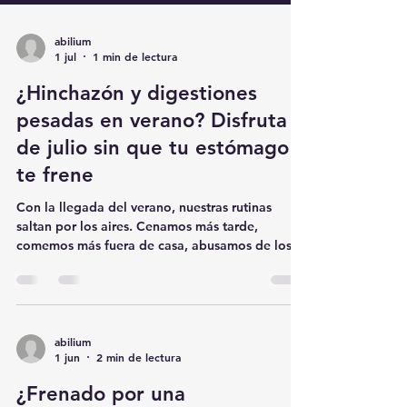
abilium
1 jul
1 min de lectura
¿Hinchazón y digestiones
pesadas en verano? Disfruta
de julio sin que tu estómago
te frene
Con la llegada del verano, nuestras rutinas
saltan por los aires. Cenamos más tarde,
comemos más fuera de casa, abusamos de los
helados, las bebidas muy frías y las terrazas. Es
la magia de julio, pero a veces nuestro sistema
digestivo no opina lo mismo y se queja en
forma de hinchazón, gases o digestiones
pesadas que nos aguan el día de playa.
abilium
1 jun
2 min de lectura
Sabemos que para disfrutar del verano necesitas
sentirte ligero por dentro. Por eso, además de
¿Frenado por una
intentar mantener un orden básico en l