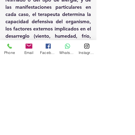
las manifestaciones particulares en 
cada caso, el terapeuta determina la 
capacidad defensiva del organismo, 
los factores externos implicados en el 
desarreglo (viento, humedad, frío, 
calor, sequedad) y/o el tipo de 
deficiencia (deficiencia de Wei Qi, 
Phone
Email
Facebook
Whatsapp
Instagram
deficiencia de otros sistemas 
energéticos: bazo, riñón, pulmón) y 
puede reequilibrar el cuerpo para 
conseguir una mayor resistencia del 
organismo.
Fuente: Meridians