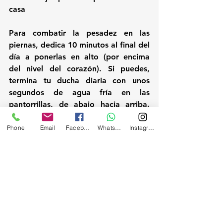
casa
Para combatir la pesadez en las 
piernas, dedica 10 minutos al final del 
día a ponerlas en alto (por encima 
del nivel del corazón). Si puedes, 
termina tu ducha diaria con unos 
segundos de agua fría en las 
pantorrillas, de abajo hacia arriba. 
Estos sencillos gestos, combinados 
con tus sesiones de acupuntura, 
Phone
Email
Facebook
Whatsapp
Instagram
marcarán la diferencia.
Si quieres preparar tu cuerpo de 
forma integral para disfrutar de este 
mes y del verano que se acerca en 
Mallorca, escríbeme. Podemos hacer 
que la acupuntura y tus buenos 