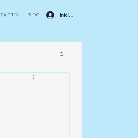
T A C T O
BLOG
Iniciar sesión