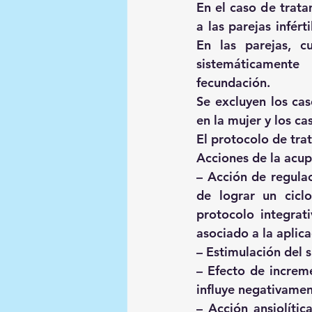
En el caso de trata
a las parejas infért
En las parejas, cu
sistemáticamente
fecundación.
Se excluyen los caso
en la mujer y los c
El protocolo de tra
Acciones de la acup
– Acción de regulaci
de lograr un cicl
protocolo integrati
asociado a la aplic
– Estimulación del s
– Efecto de increme
influye negativament
– Acción ansiolítica