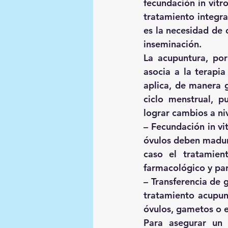
fecundación in vitro
tratamiento integra
es la necesidad de c
inseminación. 
La acupuntura, por 
asocia a la terapia
aplica, de manera g
ciclo menstrual, p
lograr cambios a niv
– Fecundación in vi
óvulos deben madura
caso el tratamien
farmacológico y par
– Transferencia de 
tratamiento acupunt
óvulos, gametos o 
Para asegurar un 