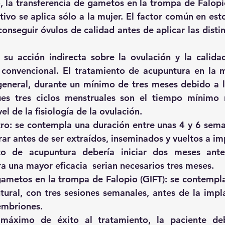
, la transferencia de gametos en la trompa de Falopio 
tivo se aplica sólo a la mujer. El factor común en est
onseguir óvulos de calidad antes de aplicar las distin
su acción indirecta sobre la ovulación y la calidad
 convencional. El tratamiento de acupuntura en la muj
eneral, durante un mínimo de tres meses debido a la 
ues tres ciclos menstruales son el tiempo mínimo n
el de la fisiología de la ovulación.
tro: se contempla una duración entre unas 4 y 6 seman
r antes de ser extraídos, inseminados y vueltos a impl
to de acupuntura debería iniciar dos meses ante
a una mayor eficacia  serian necesarios tres meses.
gametos en la trompa de Falopio (GIFT): se contempla
ural, con tres sesiones semanales, antes de la impla
embriones.
máximo de éxito al tratamiento, la paciente deb