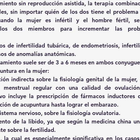
miento sin reproducción asistida, la terapia combinada
iles, sin importar quién de los dos tiene el problema d
ando la mujer es infértil y el hombre fértil, se 
 los dos miembros para incrementar las proba
s de infertilidad tubárica, de endometriosis, infertil
asos de anomalías anatómicas.
tamiento suele ser de 3 a 6 meses en ambos conyugue
untura en la mujer:
ón indirecta sobre la fisiología genital de la mujer, 
o menstrual regular con una calidad de ovulación 
vo incluye la prescripción de fármacos inductores d
ación de acupuntura hasta lograr el embarazo.
istema nervioso, sobre la fisiología ovulatoria.
nto de la libido, ya que según la medicina china una
e sobre la fertilidad. 
, la cual es especialmente significativa en los casos 