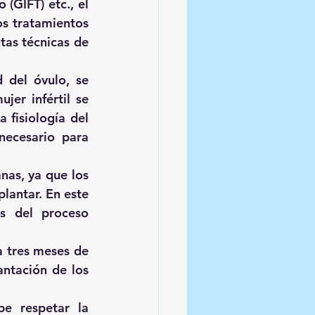
(GIFT) etc., el 
os tratamientos 
tas técnicas de 
 del óvulo, se 
er infértil se 
fisiología del 
ecesario para 
as, ya que los 
antar. En este 
s del proceso 
 tres meses de 
ntación de los 
e respetar la 